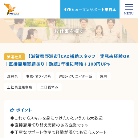
HYKヒューマンサポート東日本
お仕事を探す
【滋賀県野洲市】CAD補助スタッフ｜実務未経験OK
派遣社員
｜直接雇用実績あり｜勤続1年後に時給＋100円UP✨
滋賀県
事務・オフィス系
WEB・クリエイター系
急募
正社員登用制度
土日祝休み
ポイント
◆これからスキルを身につけたいという方も大歓迎
◆直接雇用切り替え実績のある企業です✨
◆丁寧なサポート体制で経験が浅くても安心スタート