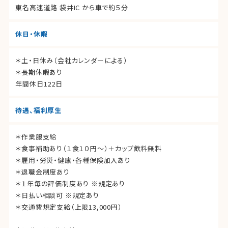
東名高速道路 袋井IC から車で約５分
休日・休暇
＊土・日休み（会社カレンダーによる）
＊長期休暇あり
年間休日122日
待遇、福利厚生
＊作業服支給
＊食事補助あり（１食１０円～）＋カップ飲料無料
＊雇用・労災・健康・各種保険加入あり
＊退職金制度あり
＊１年毎の評価制度あり ※規定あり
＊日払い相談可 ※規定あり
＊交通費規定支給（上限13,000円）