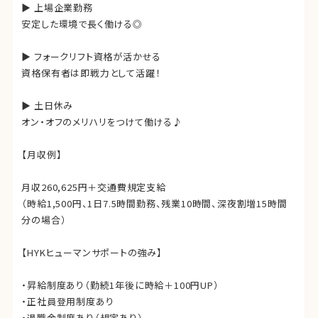
▶ 上場企業勤務
安定した環境で長く働ける◎
▶ フォークリフト資格が活かせる
資格保有者は即戦力として活躍！
▶ 土日休み
オン・オフのメリハリをつけて働ける♪
【月収例】
月収260,625円＋交通費規定支給
（時給1,500円、1日7.5時間勤務、残業10時間、深夜割増15時間
分の場合）
【HYKヒューマンサポートの強み】
・昇給制度あり（勤続1年後に時給＋100円UP）
・正社員登用制度あり
・退職金制度あり（規定あり）