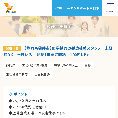
HYKヒューマンサポート東日本
お仕事を探す
【静岡県袋井市】化学製品の製造補助スタッフ｜未経
派遣社員
験OK｜土日休み｜勤続1年後に時給＋100円UP✨
静岡県
工場・軽作業・物流
時給1,500円以上
急募
正社員登用制度
土日祝休み
ポイント
◆2交替勤務＆土日休み
◆20〜50代男性活躍中
◆上場企業工場での安定仕事です✨