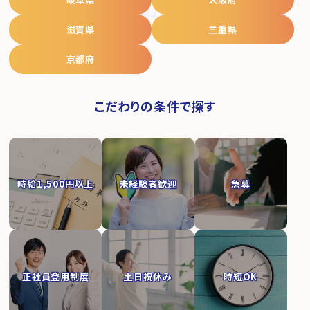
JOB SEARCH
滋賀県
三重県
京都府
こだわりの条件で探す
時給1,500円以上
未経験者歓迎
急募
正社員登用制度
土日祝休み
時短OK