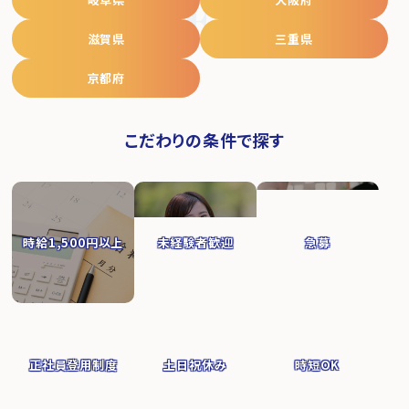
JOB SEARCH
滋賀県
三重県
京都府
こだわりの条件で探す
時給1,500円以上
未経験者歓迎
急募
正社員登用制度
土日祝休み
時短OK