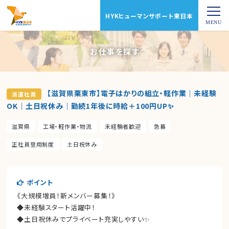
HYKヒューマンサポート東日本
お仕事を探す
【滋賀県栗東市】電子はかりの組立・軽作業｜未経験
派遣社員
OK｜土日祝休み｜勤続1年後に時給＋100円UP✨
滋賀県
工場・軽作業・物流
未経験者歓迎
急募
正社員登用制度
土日祝休み
ポイント
《大規模増員！新メンバー募集！》
◆未経験スタート活躍中！
◆土日祝休みでプライベート充実しやすい✨