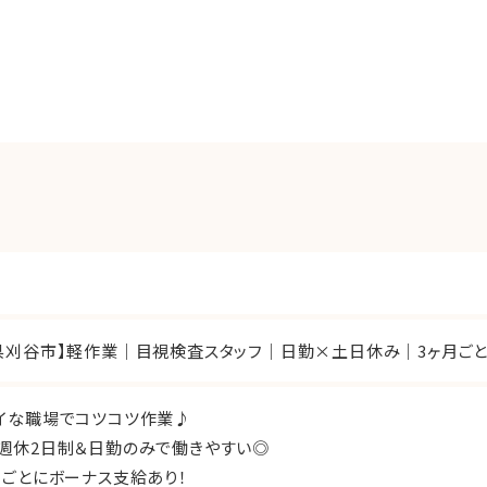
県刈谷市】軽作業｜目視検査スタッフ｜日勤×土日休み｜3ヶ月ごと
イな職場でコツコツ作業♪
週休2日制＆日勤のみで働きやすい◎
月ごとにボーナス支給あり！