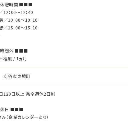
 休憩時間 ■■■
12：00～12：40
／10：00～10：10
／15：00～15：10
分
 時間外 ■■■
H程度 / 1ヵ月
 刈谷市東境町
日120日以上 完全週休2日制
 休日 ■■■
休み（企業カレンダーあり）