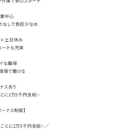
ン作業で安心スタート
作業中心
のなしで負担少なめ
勤×土日休み
ベートも充実
レイな職場
環境で働ける
ーナスあり
ごとに2万5千円支給✨
ボーナス制度】
月ごとに2万5千円支給✨／