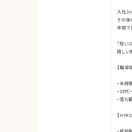
入社3
その後
年間で
「短い
嬉しい
【職場
・未経
・20代
・落ち
【HY
・昇給