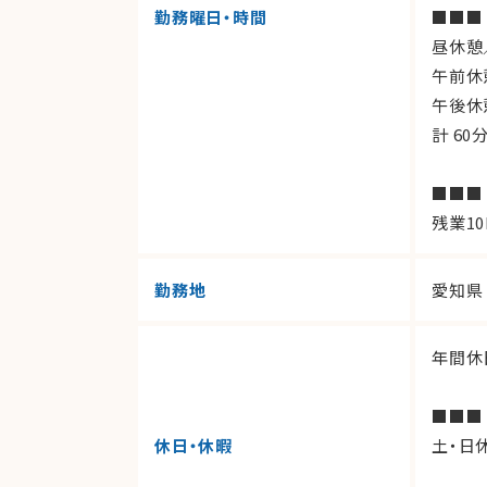
勤務曜日・時間
■■■
昼休憩／
午前休憩
午後休憩
計 60
■■■
残業10
勤務地
愛知県
年間休
■■■
休日・休暇
土・日