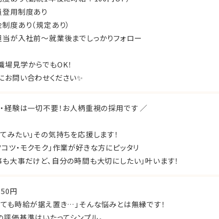
員登用制度あり
金制度あり（規定あり）
担当が入社前〜就業後までしっかりフォロー
職場見学からでもOK！
にお問い合わせください✨
格・経験は一切不要！お人柄重視の採用です ／
ってみたい」その気持ちを応援します！
ツコツ・モクモク」作業が好きな方にピッタリ
事も大事だけど、自分の時間も大切にしたい」叶います！
150円
っても時給が据え置き…」そんな悩みとは無縁です！
の評価基準はいたってシンプル。