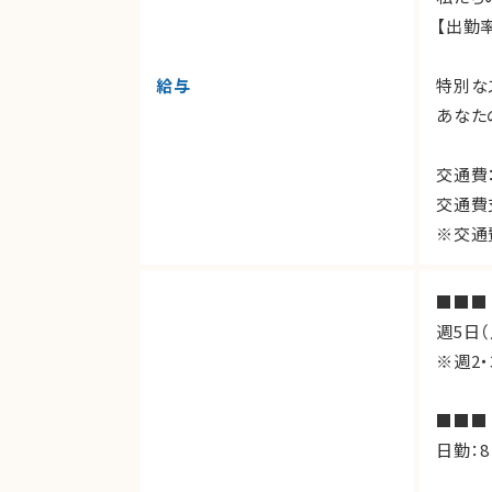
【出勤
給与
特別な
あなた
交通費
交通費
※交通
■■■
週5日
※週2
■■■
日勤：8