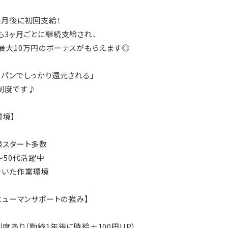
ヶ月後に初回支給！
も3ヶ月ごとに継続支給され、
最大10万円のボーナスがもらえます◎
スパンでしっかり還元される」
制度です♪
環境】
験スタート多数
〜50代活躍中
着いた作業環境
Kヒューマンサポートの強み】
制度あり（勤続1年後に時給＋100円UP）