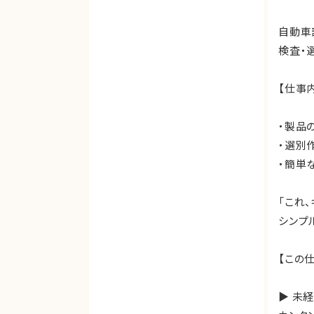
自動車
検査・
【仕事
・製品
・選別
・簡単
「これ
シンプ
【この
▶ 未