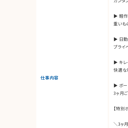
カンタ
▶ 軽
重いも
▶ 日
プライ
▶ キ
快適な
仕事内容
▶ ボ
3ヶ月
【特別
＼3ヶ