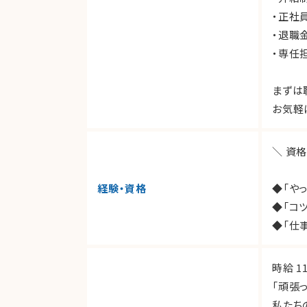
・正社
・退職
・専任
まずは
お気軽
＼ 資
経験・資格
◆「や
◆「コ
◆「仕
時給 1
「頑張
私たち