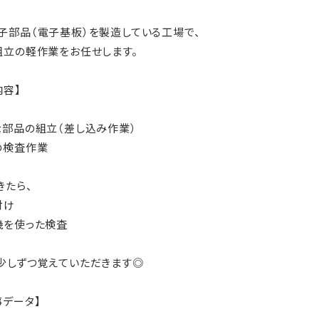
子部品（電子基板）を製造している工場で、
組立の軽作業をお任せします。
内容】
な部品の組立（差し込み作業）
の検査作業
きたら、
付け
機を使った検査
少しずつ覚えていただきます◎
事データ】