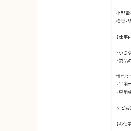
小型電
検査・
【仕事
・小さ
・製品
慣れて
・半田
・専用
なども
【お仕