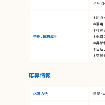
※年間
＊給食
＊雇用
＊各種
待遇、福利厚生
＊退職
＊昇給
＊日払
＊交通費
応募情報
応募方法
電話・