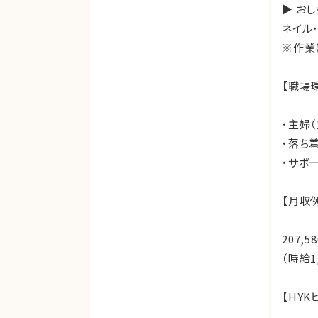
▶ お
ネイル
※作業
【職場
・主婦
・落ち
・サポ
【月収
207,
（時給1
【HY