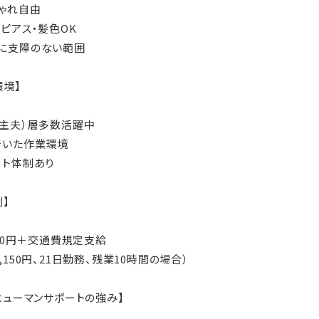
しゃれ自由
・ピアス・髪色OK
に支障のない範囲
環境】
（主夫）層多数活躍中
着いた作業環境
ート体制あり
例】
580円＋交通費規定支給
,150円、21日勤務、残業10時間の場合）
Kヒューマンサポートの強み】