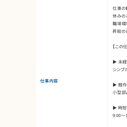
仕事の
休みの
職場環
昇給の
【この
▶ 未
シンプ
仕事内容
▶ 軽
小型部
▶ 時
9:00