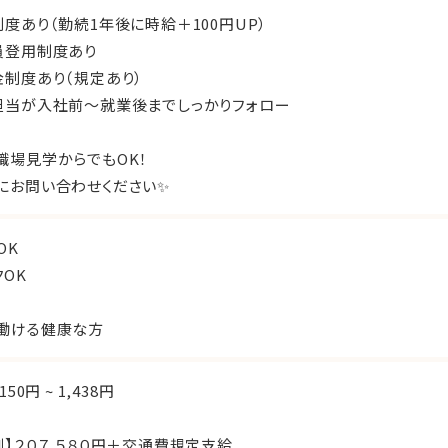
制度あり（勤続1年後に時給＋100円UP）
員登用制度あり
金制度あり（規定あり）
担当が入社前〜就業後までしっかりフォロー
職場見学からでもOK！
にお問い合わせください✨
OK
クOK
働ける健康な方
150円 ~ 1,438円
例】２０７,５８０円＋交通費規定支給