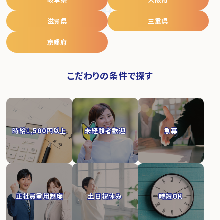
JOB SEARCH
滋賀県
三重県
京都府
こだわりの条件で探す
時給1,500円以上
未経験者歓迎
急募
正社員登用制度
土日祝休み
時短OK