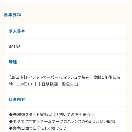
募集要項
求人番号
60136
職種
【島田市】トイレットペーパー・ティッシュの製造｜勤続1年後に時
給＋100円UP｜未経験歓迎｜髪色自由
仕事内容
◆未経験スタート90％以上！初めての方も安心✨
◆モクモク作業×チームワークのバランスがちょうどいい職場
◆髪色自由で自分らしく働ける♪