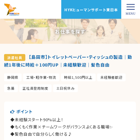
HYKヒューマンサポート東日本
お仕事を探す
【島田市】トイレットペーパー・ティッシュの製造｜勤
派遣社員
続1年後に時給＋100円UP｜未経験歓迎｜髪色自由
静岡県
工場・軽作業・物流
時給1,500円以上
未経験者歓迎
急募
正社員登用制度
土日祝休み
ポイント
◆未経験スタート90%以上！
◆もくもく作業×チームワークがバランスよくある職場✨
◆髪色自由で自分らしく働ける♪