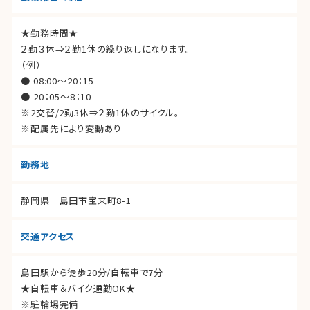
★勤務時間★
２勤３休⇒２勤1休の繰り返しになります。
（例）
● 08:00～20：15
● 20：05～8：10
※2交替/2勤3休⇒２勤1休のサイクル。
※配属先により変動あり
勤務地
静岡県 島田市宝来町8-1
交通アクセス
島田駅から徒歩20分/自転車で7分
★自転車＆バイク通勤OK★
※駐輪場完備