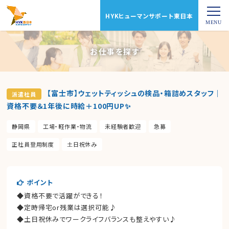
HYKヒューマンサポート東日本
お仕事を探す
【富士市】ウェットティッシュの検品・箱詰めスタッフ｜
派遣社員
資格不要＆1年後に時給＋100円UP✨
静岡県
工場・軽作業・物流
未経験者歓迎
急募
正社員登用制度
土日祝休み
ポイント
◆資格不要で活躍ができる！
◆定時帰宅or残業は選択可能♪
◆土日祝休みでワークライフバランスも整えやすい♪